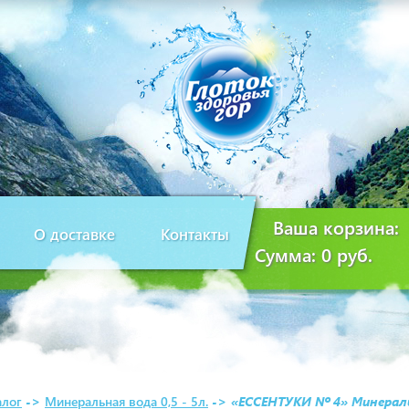
Ваша корзина:
О доставке
Контакты
Сумма:
0 руб.
алог
->
Минеральная вода 0,5 - 5л.
->
«ЕССЕНТУКИ № 4» Минеральн