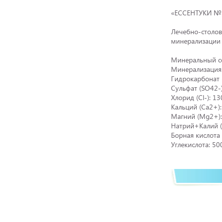
«ЕССЕНТУКИ № 4
Лечебно-столов
минерализации
Минеральный с
Минерализация:
Гидрокарбонат
Сульфат (SO42-)
Хлорид (Cl-): 
Кальций (Ca2+):
Магний (Mg2+):
Натрий+Калий 
Борная кислота
Углекислота: 5