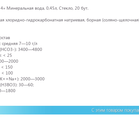
» Минеральная вода, 0,45л, Стекло, 20 бут.
ая хлоридно-гидрокарбонатная натриевая, борная (соляно-щелочная
остав
 средняя 7—10 г/л
 (HCO3-): 3400—4800
: < 25
1300—2000
 < 150
 < 100
(K++Na+): 2000—3000
 (H3BO3): 30—60;
00—1800
С этим товаром покуп