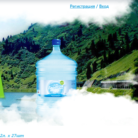
Регистрация
/
Вход
,2л. х 27шт