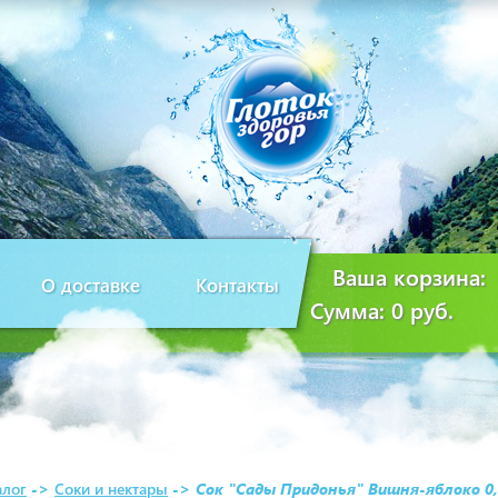
Ваша корзина:
О доставке
Контакты
Сумма:
0 руб.
алог
->
Соки и нектары
->
Сок "Сады Придонья" Вишня-яблоко 0