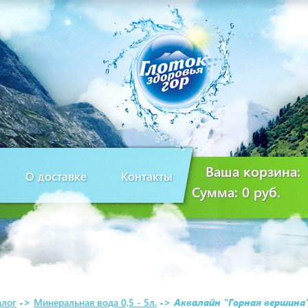
Ваша корзина:
О доставке
Контакты
Сумма:
0 руб.
алог
->
Минеральная вода 0,5 - 5л.
->
Аквалайн "Горная вершина"