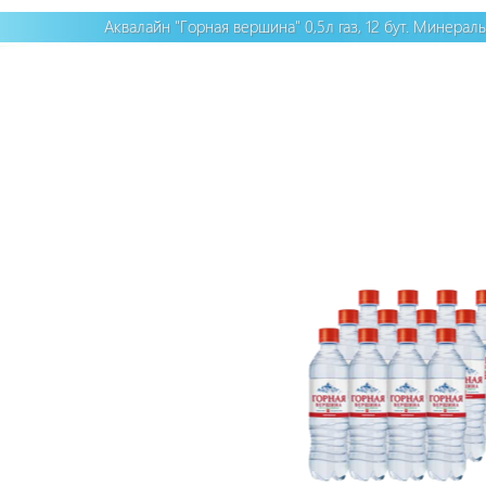
Аквалайн "Горная вершина" 0,5л газ, 12 бут. Минераль