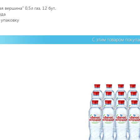
я вершина" 0,5л газ, 12 бут.
ода
 упаковку
С этим товаром покуп