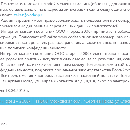
. Пользователь может в любой момент изменить (обновить, дополнить
ных, оставив заявление в адрес администрации сайта следующим спос
о почте
zakaz@vodasp.ru
. Администрация имеет право заблокировать пользователя при обна
 применяемые для защиты персональных данных пользователей
. Интернет-магазин компании ООО «Горец-2000» принимает необхо
ормации Пользователей сайта www.vodasp.ru от неправомерного или
кирования, копирования, распространения, а также от иных неправом
ение политики конфиденциальности
 Интернет-магазин компании ООО «Горец-2000» имеет право вносит
ая редакция политики вступает в силу с момента ее размещения, ес
. К настоящей политике и отношениям между Пользователем и сайто
фиденциальности, подлежит применение законодательства Российск
. Все предложения и вопросы, касающиеся настоящей политики Польз
., г.Сергиев Посад, ул. Карла Либкнехта, д.9/1, а/я 4, либо по электр
: 18.04.2018 г.
«Горец – 2000» 141300, Московская обл., г.Сергиев Посад, ул.Стаха
 или