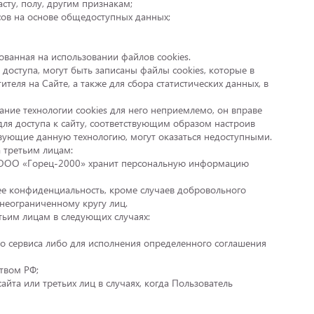
сту, полу, другим признакам;
сов на основе общедоступных данных;
ованная на использовании файлов cookies.
 доступа, могут быть записаны файлы cookies, которые в
еля на Сайте, а также для сбора статистических данных, в
ание технологии cookies для него неприемлемо, он вправе
для доступа к cайту, соответствующим образом настроив
льзующие данную технологию, могут оказаться недоступными.
 третьим лицам:
и ООО «Горец-2000» хранит персональную информацию
ее конфиденциальность, кроме случаев добровольного
неограниченному кругу лиц.
тьим лицам в следующих случаях:
о сервиса либо для исполнения определенного соглашения
твом РФ;
йта или третьих лиц в случаях, когда Пользователь