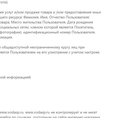
оте);
ния услуг и/или продаже товара и /или предоставления иных
ящего ресурса: Фамилия, Имя, Отчество Пользователя;
овара; Место жительства Пользователя, Дата рождения
оциальных сетях, членом которой является Посетитель,
 фотографии), идентификационный номер Пользователя,
рмация.
ал общедоступной неограниченному кругу лиц при
яется Пользователем на его усмотрение с учетом настроек
пной информацией;
ww.vodasp.ru. www.vodasp.ru не контролирует и не несет
ерейти по ссылкам, доступным на сайте интернет-магазина.