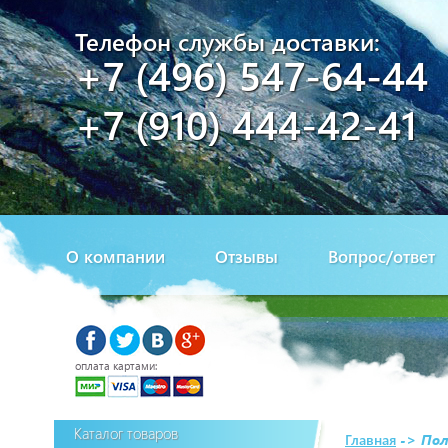
Телефон службы доставки:
+7 (496) 547-64-44
+7 (910) 444-42-41
О компании
Отзывы
Вопрос/ответ
оплата картами:
Каталог товаров
Главная
->
Пол