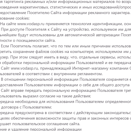
ля таргетинга рекламных и/или информационных материалов по возра
роведения маркетинговых, статистических и иных исследований/опро
редоставление Посетителю Сайта информации рекламного характера.
зование cookies:
 На сайте www.vodasp.ru применяется технология идентификации, осн
. При доступе Посетителя к Сайту на устройство, используемое им для
ьнейшем будут использованы для автоматической авторизации Посетит
тности о посещаемости cайта.
. Если Посетитель полагает, что по тем или иным причинам использов
ретить сохранение файлов cookies на компьютере, используемом им 
узер. При этом следует иметь в виду, что, отдельные сервисы, испо
ия обработки персональной информации Пользователей и ее передача
. Сайт www.vodasp.ru, принадлежащий Интернет-магазину компани
ьзователей в соответствии с внутренним регламентом.
. В отношении персональной информации Пользователя сохраняется 
доставления Пользователем информации о себе для общего доступа 
. Сайт вправе передать персональную информацию Пользователя тре
ользователь выразил согласие на такие действия;
ередача необходима для использования Пользователем определенног
 договора с Пользователем;
ередача предусмотрена в соответствии с действующим законодательс
 целях обеспечения возможности защиты прав и законных интересов са
ушает пользовательское соглашение сайта.
ение и удаление персональной информации