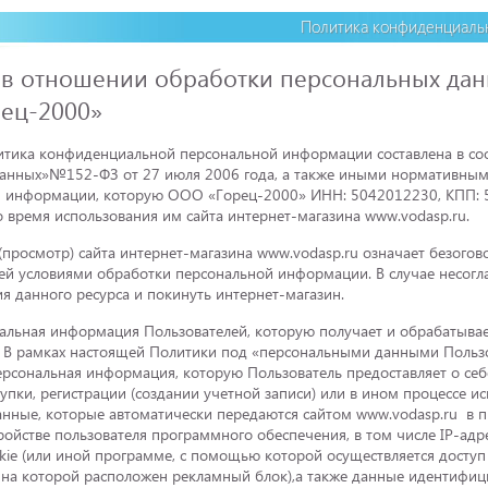
Политика конфиденциаль
 в отношении обработки персональных дан
ец-2000»
тика конфиденциальной персональной информации составлена в соот
анных»№152-ФЗ от 27 июля 2006 года, а также иными нормативными
й информации, которую ООО «Горец-2000» ИНН: 5042012230, КПП: 
о время использования им сайта интернет-магазина www.vodasp.ru.
(просмотр) сайта интернет-магазина www.vodasp.ru означает безогов
ей условиями обработки персональной информации. В случае несогл
ия данного ресурса и покинуть интернет-магазин.
альная информация Пользователей, которую получает и обрабатывает
. В рамках настоящей Политики под «персональными данными Польз
ерсональная информация, которую Пользователь предоставляет о себ
упки, регистрации (создании учетной записи) или в ином процессе ис
анные, которые автоматически передаются сайтом www.vodasp.ru в 
ройстве пользователя программного обеспечения, в том числе IP-ад
kie (или иной программе, с помощью которой осуществляется доступ 
. на которой расположен рекламный блок),а также данные идентифиц