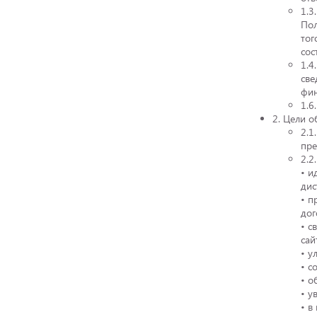
1.3
Пол
тог
сос
1.4
све
фин
1.6
2. Цели 
2.1
пре
2.2
• и
дис
• п
дог
• с
сай
• у
• с
• о
• у
• в