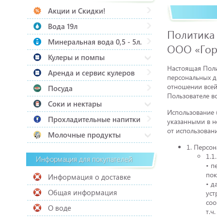
Акции и Скидки!
Вода 19л
Политика
Минеральная вода 0,5 - 5л.
ООО «Гор
Кулеры и помпы
Настоящая Поли
Аренда и сервис кулеров
персональных д
отношении все
Посуда
Пользователе в
Соки и нектары
Использование 
Прохладительные напитки
указанными в н
от использован
Молочные продукты
1. Персон
1.1
Информация для покупателей
• п
пок
Информация о доставке
• д
Общая информация
уст
coo
О воде
т.ч