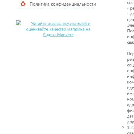
спе
Политика конфиденциальности
• р
• д
цен
Эле
Пол
инф
свя
Пер
рег
соц
инф
инф
ком
иде
имя
ном
адр
физ
дат
дру
1.2
отв