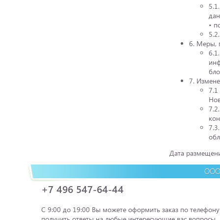
5.1
дан
• п
5.2
6. Меры,
6.1
инф
бло
7. Измен
7.1
Нов
7.2
кон
7.3
обл
Дата размещения
ООО 
+7 496 547-64-44
С 9:00 до 19:00 Вы можете оформить заказ по телефону
получить ответы на любые интересующие вас вопросы.