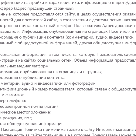
цифические настройки и характеристики, информацию о широте/долг
еферер (адрес предыдущей страницы);
анные, которые предоставляются сайту, в целях осуществления оказа
ностей для посетителей сайта, в соответствии с деятельностью насто
ктронная почта; контактный телефон Пользователя; Адрес доставки т
ьзователя, Информация, опубликованная на страницах Посетителя в с
ормация о публикации контента (комментарии, аудио, видеозаписи,
занный с общедоступной информацией, другая общедоступная инфо
сональная информация, в том числе та, которую Пользователь сдел
истрации на сайтах социальных сетей. Объем информация предоставл
иальных медиаплатформ:
ормация, опубликованная на страницах и в группах;
ормация о публикации контента;
ментарии, аудио и видеозаписи или фотографии;
нтификационный номер пользователя, который связан с общедосту
 и фамилия;
ер телефона;
ес электронной почты (логин);
ическое местоположение;
а рождения, пол;
гая общедоступная информация.
. Настоящая Политика применима только к сайту Интернет-магазина w
етственность за сайты третьих лиц, на которые Пользователь может п