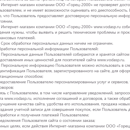
. Интернет-магазин компании ООО «Горец-2000» не проверяет дост
ьзователем, и не имеет возможности оценивать его дееспособность
о, что Пользователь предоставляет достоверную персональную ин
тоянии.
. Интернет-магазин компании ООО «Горец-2000» www.vodasp.ru собир
дения нужны, чтобы выявить и решить технические проблемы и прок
ансовых платежей.
. Срок обработки персональных данных ничем не ограничен.
обработки персональной информации Пользователей:
. Персональные данные Пользователей собираются и хранятся сайтом 
доставления иных ценностей для посетителей сайта www.vodasp.ru.
. Персональную информацию Пользователя можно использовать в сл
дентификация Пользователя, зарегистрированного на сайте, для офор
танционным способом;
редоставление Пользователю персонализированных услуг и сервисов,
оворов;
вязь с Пользователем, в том числе направление уведомлений, запро
та www.vodasp.ru, исполнение соглашений и договоров, а также обраб
лучшение качества сайта, удобства его использования, продажа новых 
оздания учетной записи для совершения покупок, если Пользователь д
бработки и получения платежей Пользователем;
ведомления Пользователя сайта о состоянии заказа;
 иных целях, если действия Интернет-магазина компании ООО «Горе