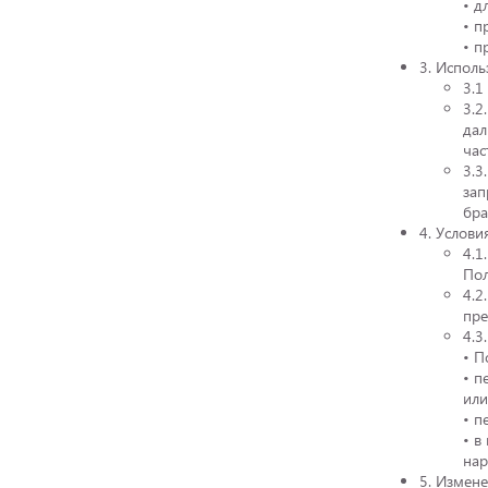
• д
• п
• п
3. Исполь
3.1
3.2
дал
час
3.3
зап
бра
4. Услов
4.1
Пол
4.2
пре
4.3
• П
• п
или
• п
• в
нар
5. Измен