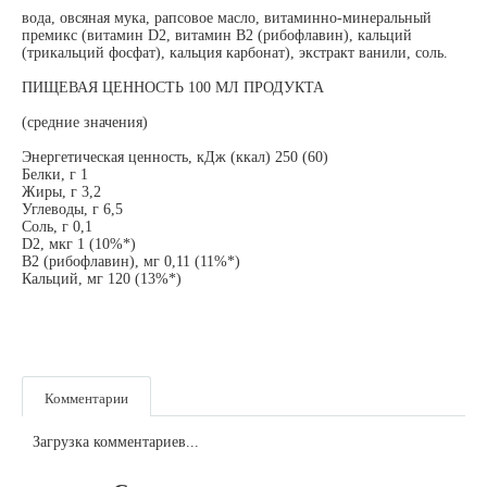
вода, овсяная мука, рапсовое масло, витаминно-минеральный
премикс (витамин D2, витамин В2 (рибофлавин), кальций
(трикальций фосфат), кальция карбонат), экстракт ванили, соль.
ПИЩЕВАЯ ЦЕННОСТЬ 100 МЛ ПРОДУКТА
(средние значения)
Энергетическая ценность, кДж (ккал) 250 (60)
Белки, г 1
Жиры, г 3,2
Углеводы, г 6,5
Соль, г 0,1
D2, мкг 1 (10%*)
В2 (рибофлавин), мг 0,11 (11%*)
Кальций, мг 120 (13%*)
Комментарии
Загрузка комментариев...