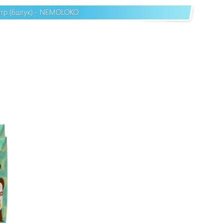
итр (6штук) - NEMOLOKO