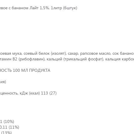
е с бананом Лайт 1,5%. 1литр (6штук)
 соевая мука, соевый белок (изолят), сахар, рапсовое масло, сок б
тамин В2 (рибофлавин), кальций (трикальций фосфат), кальция карбон
ОСТЬ 100 МЛ ПРОДУКТА
ия)
ценность, кДж (ккал) 113 (27)
1 (10%)
0,11 (11%)
 (13%)