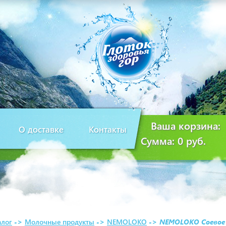
Ваша корзина:
О доставке
Контакты
Сумма:
0 руб.
алог
->
Молочные продукты
->
NEMOLOKO
->
NEMOLOKO Соевое 