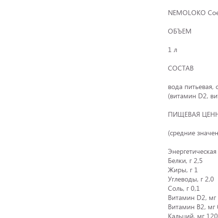
NEMOLOKO Соево
ОБЪЕМ
1 л
СОСТАВ
вода питьевая,
(витамин D2, ви
ПИЩЕВАЯ ЦЕНН
(средние значен
Энергетическая 
Белки, г 2,5
Жиры, г 1
Углеводы, г 2,0
Соль, г 0,1
Витамин D2, мг 
Витамин В2, мг 
Кальций, мг 120