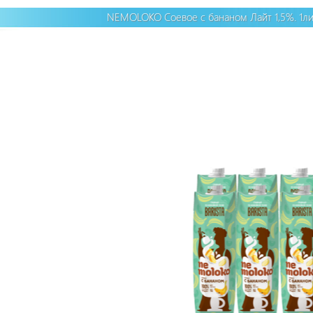
NEMOLOKO Соевое с бананом Лайт 1,5%. 1л