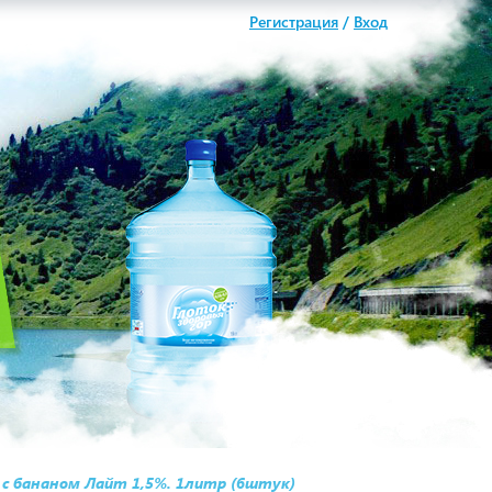
Регистрация
/
Вход
с бананом Лайт 1,5%. 1литр (6штук)