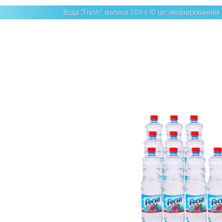
Вода "Fresh" малина 1,0л х 10 шт, негазированна