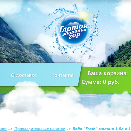
Ваша корзина:
О доставке
Контакты
Сумма:
0 руб.
алог
->
Прохладительные напитки
->
Вода "Fresh" малина 1,0л х 