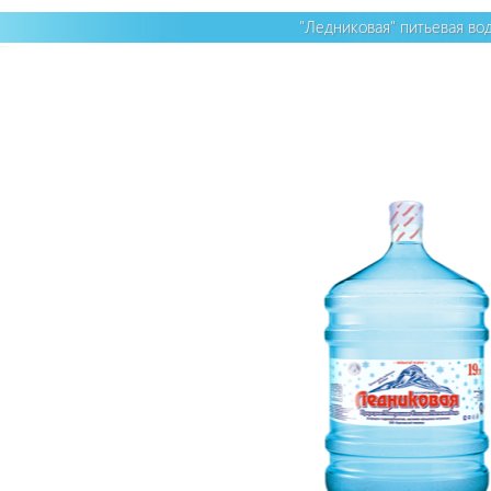
"Ледниковая" питьевая вод