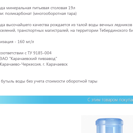
ода минеральная питьевая столовая 19л
и: поликарбонат (многооборотная тара)
ода высочайшего качества рождается из талой воды вечных ледников 
оселений, транспортных магистралей, на территории Тебердинского б
зация - 160 мг/л
соответствии с ТУ 9185-004
ЗАО "Карачаевский пивзавод"
Карачаево-Черкессия, г. Карачаевск
а бутыль воды без учета стоимости оборотной тары
С этим товаром покуп