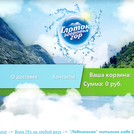
Ваша корзина:
О доставке
Контакты
Сумма:
0 руб.
алог
->
Вода 19л на любой вкус
->
"Ледниковая" питьевая вода 1